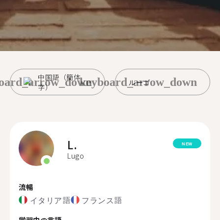
中国語（簡体
oard_arrow_down
keyboard_arrow_down
ルーゴ
字）
L.
NEW
Lugo
流暢
イタリア語
フランス語
学習中の言語