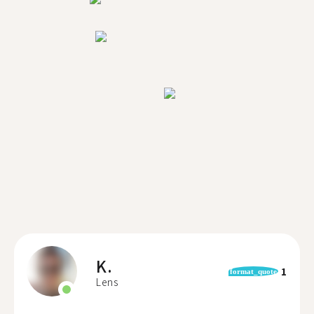
K.
1
format_quote
Lens