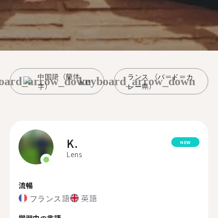
中国語（簡体
ランス （パ＝ド＝カ
oard_arrow_down
keyboard_arrow_down
字）
レー県）
K.
NEW
Lens
流暢
フランス語
英語
学習中の言語