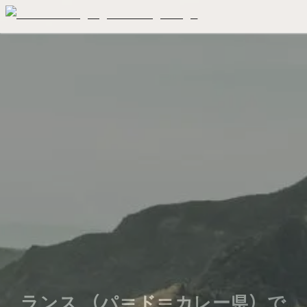
ランス （パ＝ド＝カレー県）で