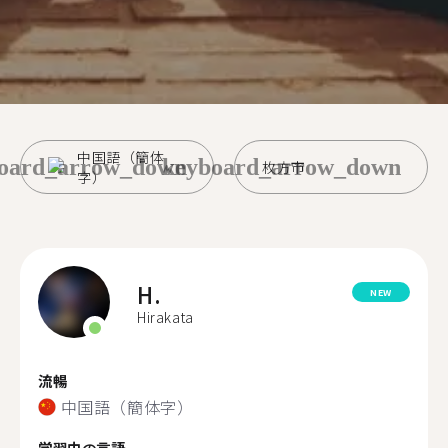
中国語（簡体
oard_arrow_down
keyboard_arrow_down
枚方市
字）
H.
NEW
Hirakata
流暢
中国語（簡体字）
学習中の言語