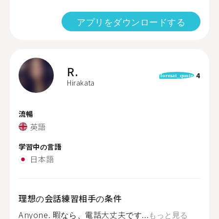
アプリをダウンロードする
R.
4
format_quote
Hirakata
流暢
英語
学習中の言語
日本語
理想の会話練習相手の条件
Anyone. 暇なら、電話大丈夫です...
もっと見る