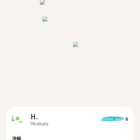
H.
8
format_quote
Hirakata
流暢