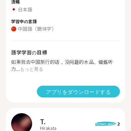
流暢
日本語
学習中の言語
中国語（簡体字）
語学学習の目標
如果我去中国旅行的话，没问题的水品。锻炼听
力...
もっと見る
アプリをダウンロードする
T.
2
format_quote
Hirakata