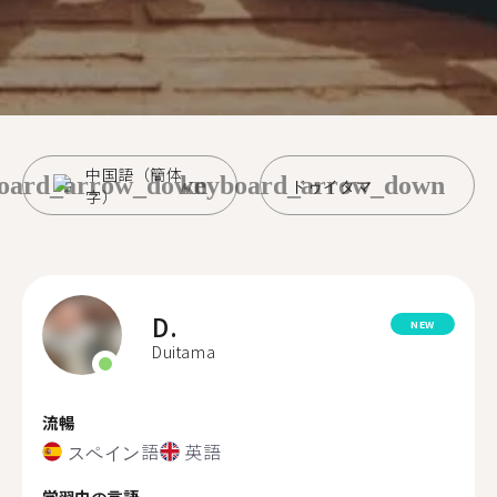
中国語（簡体
oard_arrow_down
keyboard_arrow_down
ドゥイタマ
字）
D.
NEW
Duitama
流暢
スペイン語
英語
学習中の言語