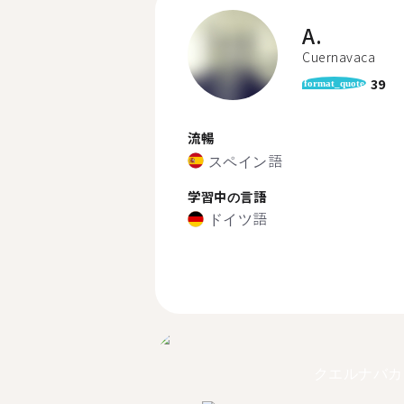
A.
Cuernavaca
39
format_quote
流暢
スペイン語
学習中の言語
ドイツ語
クエルナバカ