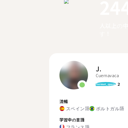
24
人以上の
す！
J.
Cuernavaca
2
format_quote
流暢
スペイン語
ポルトガル語
学習中の言語
フランス語