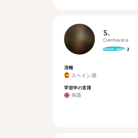
S.
Cuernavaca
2
format_quote
流暢
スペイン語
学習中の言語
英語