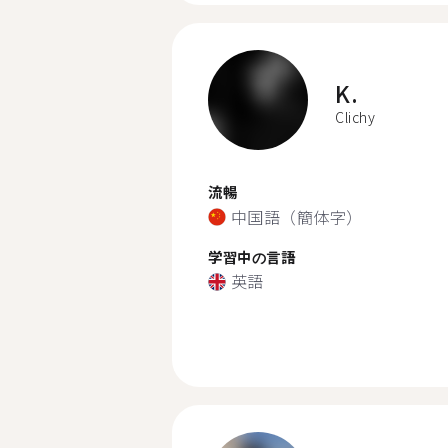
K.
Clichy
流暢
中国語（簡体字）
学習中の言語
英語