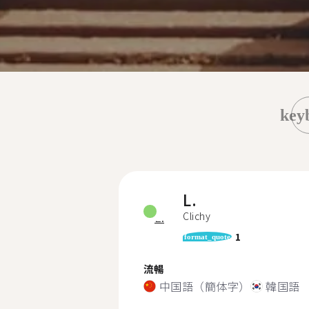
key
L.
Clichy
1
format_quote
流暢
中国語（簡体字）
韓国語