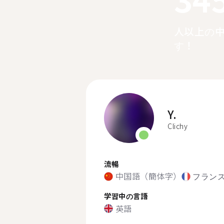
人以上の
す！
Y.
Clichy
流暢
中国語（簡体字）
フラン
学習中の言語
英語