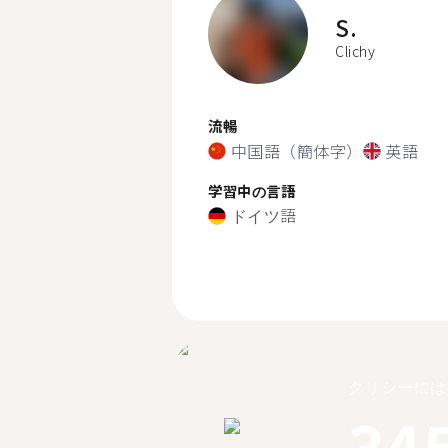
S.
Clichy
流暢
中国語（簡体字）
英語
学習中の言語
ドイツ語
クリシーには
34