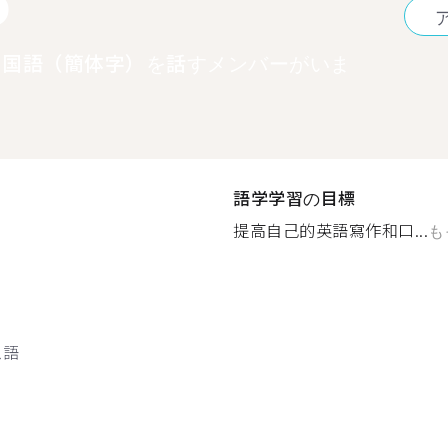
中国語（簡体字）を話すメンバーがいま
語学学習の目標
提高自己的英語寫作和口...
も
ス語