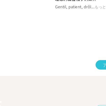
Gentil, patient, drôl...
もっと
5