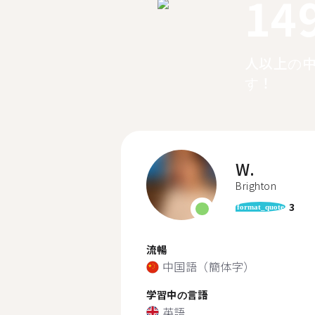
14
人以上の
す！
W.
Brighton
3
format_quote
流暢
中国語（簡体字）
学習中の言語
英語