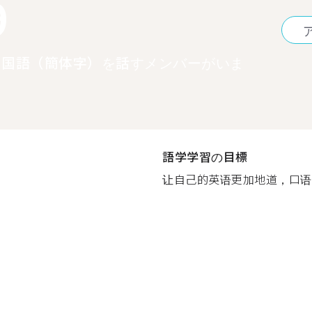
9
中国語（簡体字）を話すメンバーがいま
語学学習の目標
让自己的英语更加地道，口语得