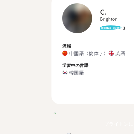
C.
Brighton
3
format_quote
流暢
中国語（簡体字）
英語
学習中の言語
韓国語
ブライトンに