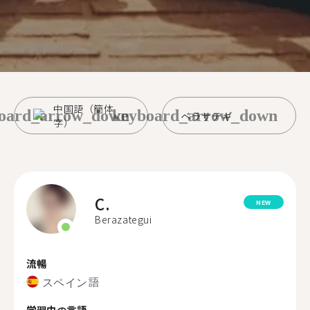
中国語（簡体
oard_arrow_down
keyboard_arrow_down
ベラサテギ
字）
C.
NEW
Berazategui
流暢
スペイン語
学習中の言語