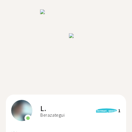
L.
1
format_quote
Berazategui