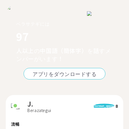
ベラサテギには
97
人以上の中国語（簡体字）を話すメ
ンバーがいます！
アプリをダウンロードする
J.
8
format_quote
Berazategui
流暢