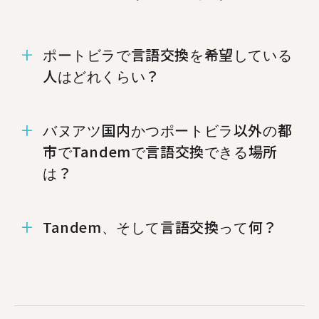
ポートビラで言語交換を希望している
人はどれくらい？
ポートビラには1,369人のメンバーがいます！
バヌアツ国内かつポートビラ以外の都
市でTandemで言語交換できる場所
は？
%%randomCity%%、%%randomCity%%、
Tandem、そして言語交換って何？
%%randomCity%%でもTandemが使えます.
Tandemは、世界中で数百万人もの人々が、お互
いの母国語を教え合うのに使われている外国語学
習アプリです。 毎月50万人以上ものユーザーが
Tandemのアプリにアクセスし、ポートビラでは