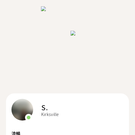
S.
Kirksville
流暢