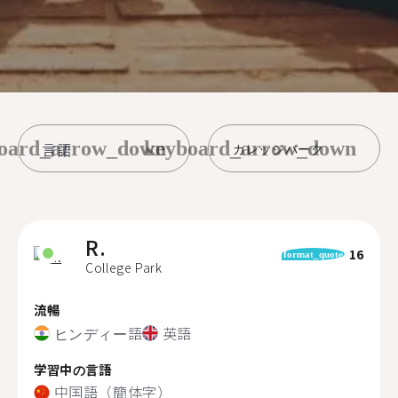
oard_arrow_down
keyboard_arrow_down
カレッジパーク
R.
16
format_quote
College Park
流暢
ヒンディー語
英語
学習中の言語
中国語（簡体字）