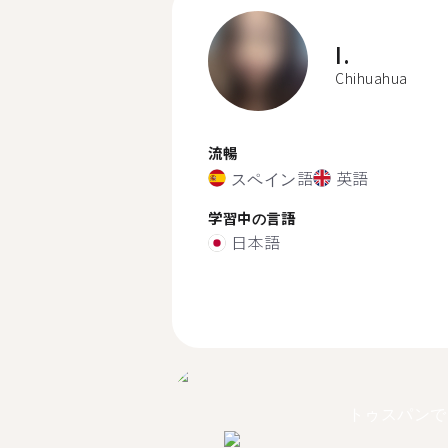
I.
Chihuahua
流暢
スペイン語
英語
学習中の言語
日本語
トゥスパンで