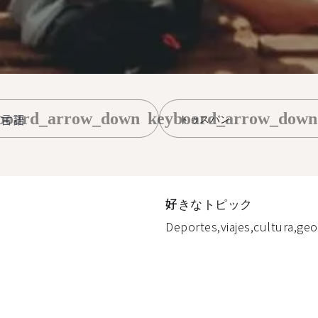
board_arrow_down
keyboard_arrow_down
トゥスパン
好きなトピック
Deportes,viajes,cultura,geo