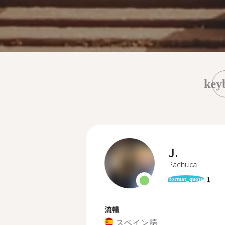
key
J.
Pachuca
1
format_quote
流暢
スペイン語