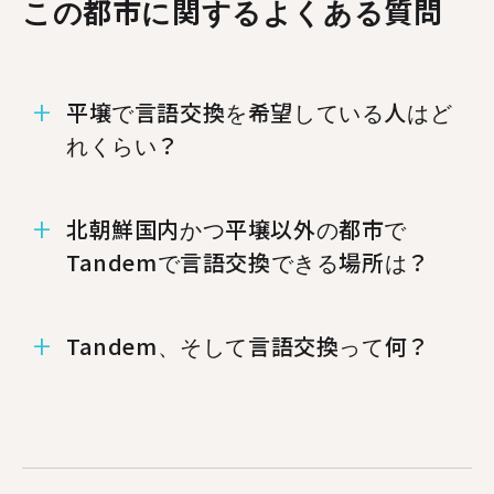
この都市に関するよくある質問
平壌で言語交換を希望している人はど
れくらい？
平壌には1人のメンバーがいます！
北朝鮮国内かつ平壌以外の都市で
Tandemで言語交換できる場所は？
%%randomCity%%、%%randomCity%%、
Tandem、そして言語交換って何？
%%randomCity%%でもTandemが使えます.
Tandemは、世界中で数百万人もの人々が、お互
いの母国語を教え合うのに使われている外国語学
習アプリです。 毎月50万人以上ものユーザーが
Tandemのアプリにアクセスし、平壌では1人が