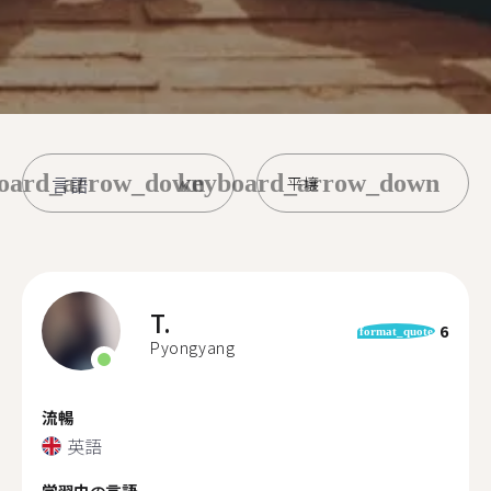
oard_arrow_down
keyboard_arrow_down
平壌
T.
6
format_quote
Pyongyang
流暢
英語
学習中の言語