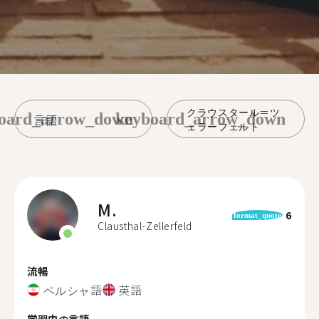
クラウスタール＝ツ
oard_arrow_down
keyboard_arrow_down
ェラーフェルト
M.
6
format_quote
Clausthal-Zellerfeld
流暢
ペルシャ語
英語
学習中の言語