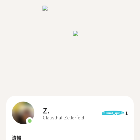
Z.
1
format_quote
Clausthal-Zellerfeld
流暢