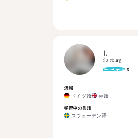
I.
Salzburg
3
format_quote
流暢
ドイツ語
英語
学習中の言語
スウェーデン語