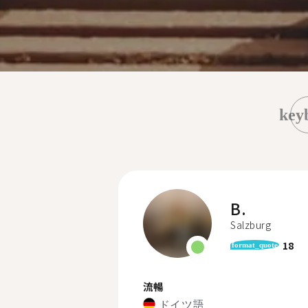
key
B.
Salzburg
18
format_quote
流暢
ドイツ語