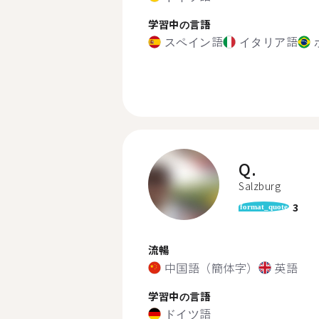
学習中の言語
スペイン語
イタリア語
Q.
Salzburg
3
format_quote
流暢
中国語（簡体字）
英語
学習中の言語
ドイツ語