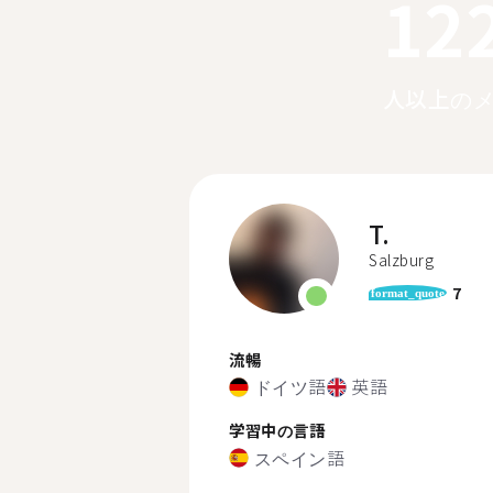
12
人以上の
T.
Salzburg
7
format_quote
流暢
ドイツ語
英語
学習中の言語
スペイン語