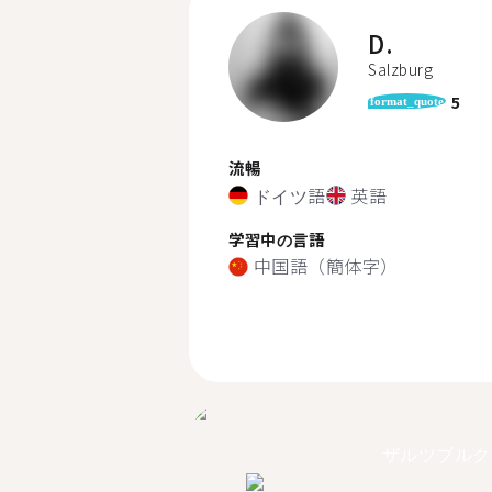
D.
Salzburg
5
format_quote
流暢
ドイツ語
英語
学習中の言語
中国語（簡体字）
ザルツブルク