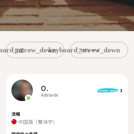
oard_arrow_down
keyboard_arrow_down
アデレード
O.
3
format_quote
Adelaide
流暢
中国語（繁体字）
学習中の言語