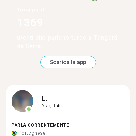
Trova più di
1369
utenti che parlano turco a Tangará
da Serra
Scarica la app
L.
Araçatuba
PARLA CORRENTEMENTE
Portoghese