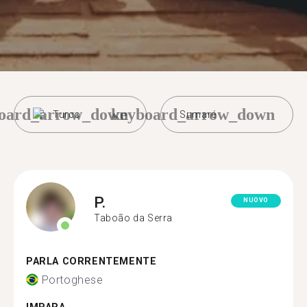
oard_arrow_down
keyboard_arrow_down
Turco
Sumaré
P.
NUOVO
Taboão da Serra
PARLA CORRENTEMENTE
Portoghese