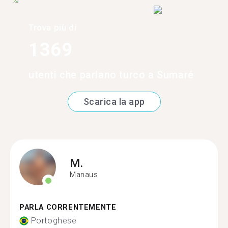
Trova più di
1369
utenti che parlano turco a Sumaré
Scarica la app
M.
Manaus
PARLA CORRENTEMENTE
Portoghese