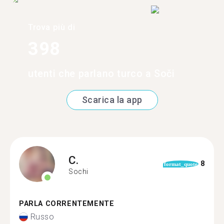
Trova più di
398
utenti che parlano turco a Soči
Scarica la app
C.
8
format_quote
Sochi
PARLA CORRENTEMENTE
Russo