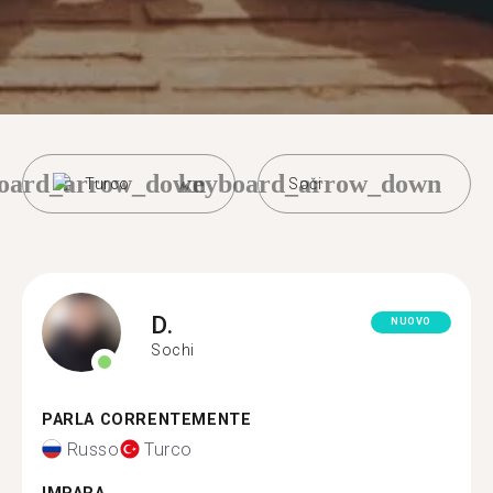
oard_arrow_down
keyboard_arrow_down
Turco
Soči
D.
NUOVO
Sochi
PARLA CORRENTEMENTE
Russo
Turco