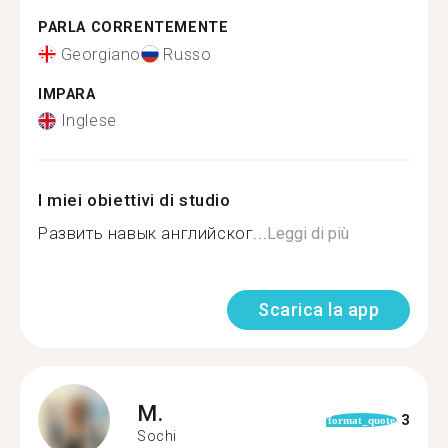
PARLA CORRENTEMENTE
Georgiano
Russo
IMPARA
Inglese
I miei obiettivi di studio
Развить навык английског...
Leggi di più
Scarica la app
M.
3
format_quote
Sochi