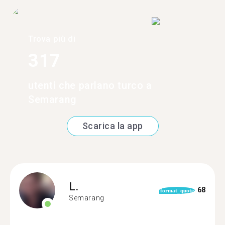
Trova più di
317
utenti che parlano turco a
Semarang
Scarica la app
L.
68
format_quote
Semarang