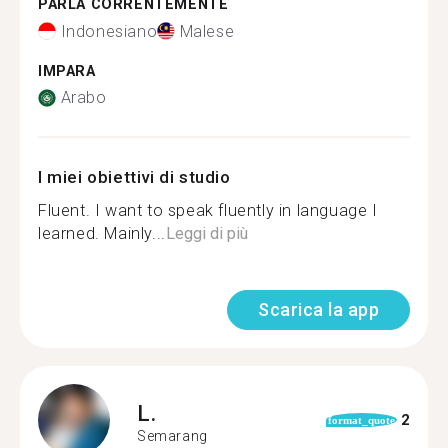
PARLA CORRENTEMENTE
Indonesiano
Malese
IMPARA
Arabo
I miei obiettivi di studio
Fluent. I want to speak fluently in language I
learned. Mainly...
Leggi di più
Scarica la app
L.
2
format_quote
Semarang