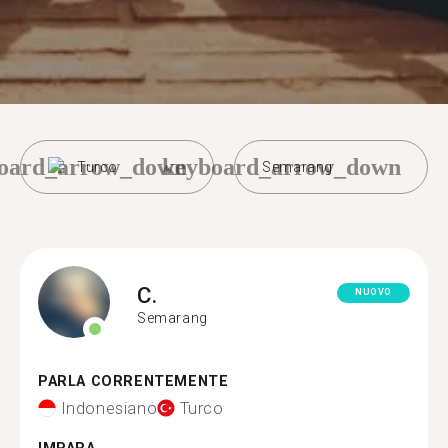
oard_arrow_down
keyboard_arrow_down
Turco
Semarang
C.
NUOVO
Semarang
PARLA CORRENTEMENTE
Indonesiano
Turco