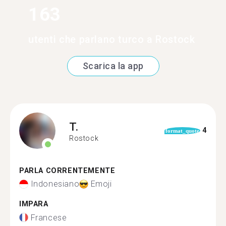
163
utenti che parlano turco a Rostock
Scarica la app
T.
4
format_quote
Rostock
PARLA CORRENTEMENTE
Indonesiano
Emoji
IMPARA
Francese