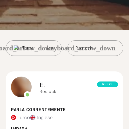
oard_arrow_down
keyboard_arrow_down
Turco
Rostock
E.
NUOVO
Rostock
PARLA CORRENTEMENTE
Turco
Inglese