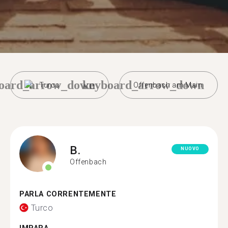
oard_arrow_down
keyboard_arrow_down
Turco
Offenbach am Main
B.
NUOVO
Offenbach
PARLA CORRENTEMENTE
Turco