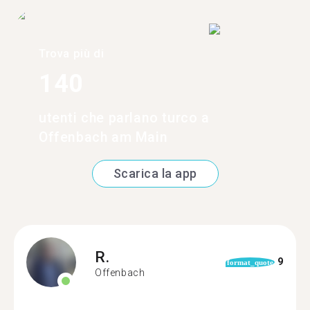
Trova più di
140
utenti che parlano turco a
Offenbach am Main
Scarica la app
R.
9
format_quote
Offenbach