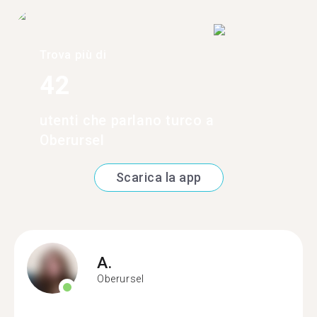
Trova più di
42
utenti che parlano turco a
Oberursel
Scarica la app
A.
Oberursel