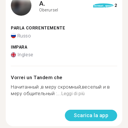
A.
2
format_quote
Oberursel
PARLA CORRENTEMENTE
Russo
IMPARA
Inglese
Vorrei un Tandem che
Начитанный ,в меру скромный,веселый и в
меру общительный :...
Leggi di più
Scarica la app