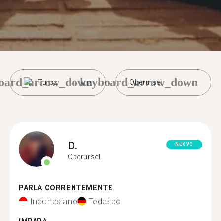
oard_arrow_down
keyboard_arrow_down
Turco
Oberursel
D.
NUOVO
Oberursel
PARLA CORRENTEMENTE
Indonesiano
Tedesco