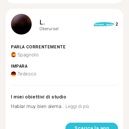
L.
2
format_quote
Oberursel
PARLA CORRENTEMENTE
Spagnolo
IMPARA
Tedesco
I miei obiettivi di studio
Hablar muy bien alema...
Leggi di più
Scarica la app