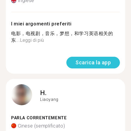
Inglese
I miei argomenti preferiti
电影，电视剧，音乐，梦想，和学习英语相关的
东...
Leggi di più
Scarica la app
H.
Liaoyang
PARLA CORRENTEMENTE
Cinese (semplificato)