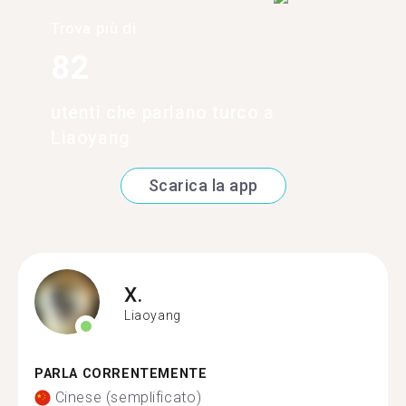
Trova più di
82
utenti che parlano turco a
Liaoyang
Scarica la app
X.
Liaoyang
PARLA CORRENTEMENTE
Cinese (semplificato)