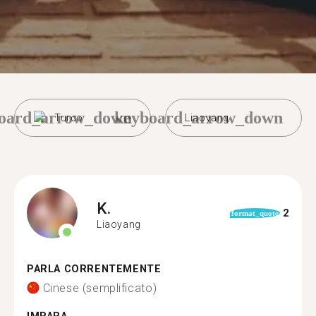
oard_arrow_down
keyboard_arrow_down
Turco
Liaoyang
K.
2
format_quote
Liaoyang
PARLA CORRENTEMENTE
Cinese (semplificato)