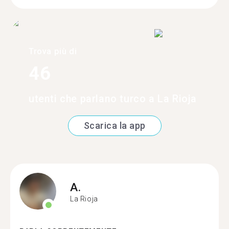
Trova più di
46
utenti che parlano turco a La Rioja
Scarica la app
A.
La Rioja