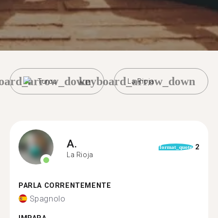
oard_arrow_down
keyboard_arrow_down
Turco
La Rioja
A.
2
format_quote
La Rioja
PARLA CORRENTEMENTE
Spagnolo