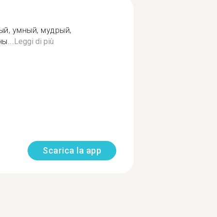
й, умный, мудрый,
ы...
Leggi di più
Scarica la app