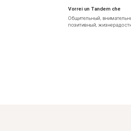
Vorrei un Tandem che
Общительный, внимательны
позитивный, жизнерадостн