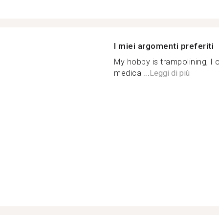
I miei argomenti preferiti
My hobby is trampolining, I o
medical...
Leggi di più