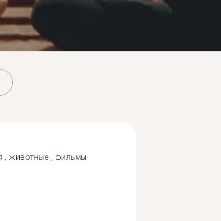
ия , животные , фильмы