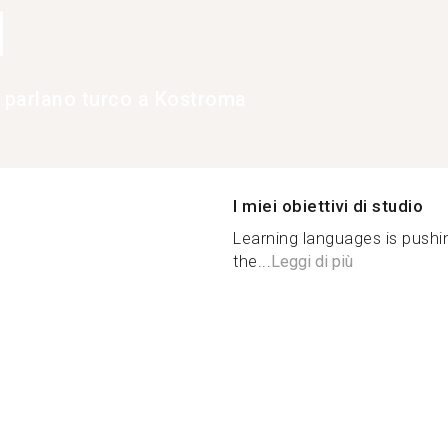
1
e parlano turco a Kostroma
I miei obiettivi di studio
Learning languages ​​is pus
the...
Leggi di più