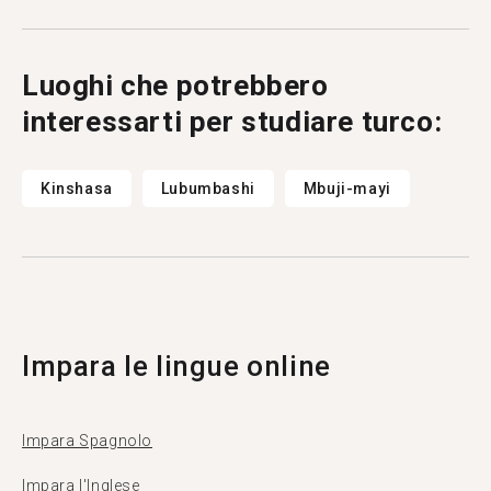
la propria lingua madre. Più di 500.000 persone
visitano Tandem ogni mese, e 1369 di loro sono
di Kananga.
Luoghi che potrebbero
interessarti per studiare turco:
Kinshasa
Lubumbashi
Mbuji-mayi
Impara le lingue online
Impara Spagnolo
Impara l'Inglese