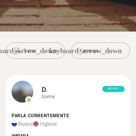
oard_arrow_down
keyboard_arrow_down
Turco
Kananga
D.
NUOVO
Goma
PARLA CORRENTEMENTE
Russo
Inglese