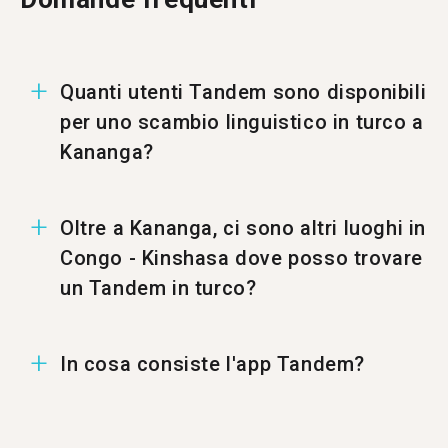
Quanti utenti Tandem sono disponibili
per uno scambio linguistico in turco a
Kananga?
A Kananga ci sono 1369 utenti per uno scambio
Oltre a Kananga, ci sono altri luoghi in
linguistico in turco.
Congo - Kinshasa dove posso trovare
un Tandem in turco?
Puoi trovare un Tandem in turco anche a <a
In cosa consiste l'app Tandem?
href=/it/learn/turkish/lubumbashi />Lubumbashi,
<a href=/it/learn/turkish/kinshasa />Kinshasa e
<a href=/it/learn/turkish/mbuji-mayi />Mbuji-
Tandem è un'applicazione per lo scambio
mayi.
linguistico dove gli utenti si insegnano a vicenda