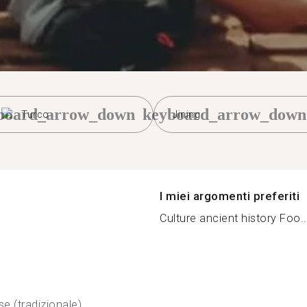
board_arrow_down
keyboard_arrow_down
Turco
Jining
I miei argomenti preferiti
Culture ancient history Foo..
se (tradizionale)