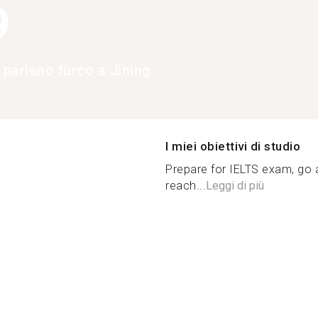
9
 parlano turco a Jining
I miei obiettivi di studio
Prepare for IELTS exam, go a
reach...
Leggi di più