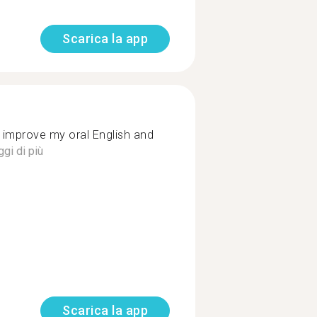
Scarica la app
ve my oral English and
gi di più
Scarica la app