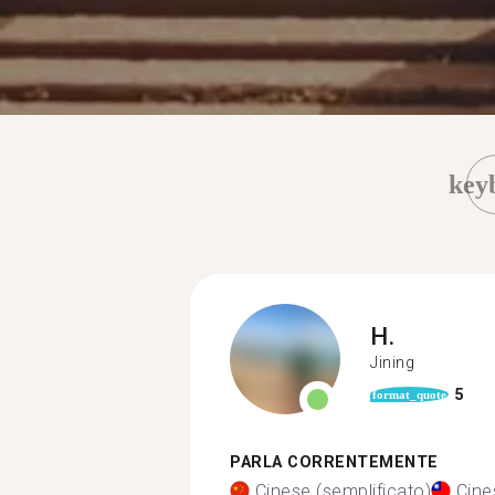
key
H.
Jining
5
format_quote
PARLA CORRENTEMENTE
Cinese (semplificato)
Cine