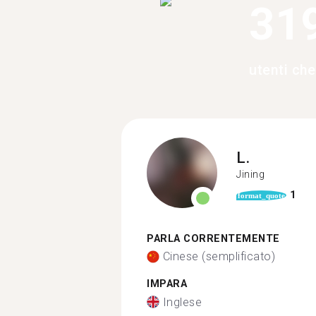
31
utenti che
L.
Jining
1
format_quote
PARLA CORRENTEMENTE
Cinese (semplificato)
IMPARA
Inglese