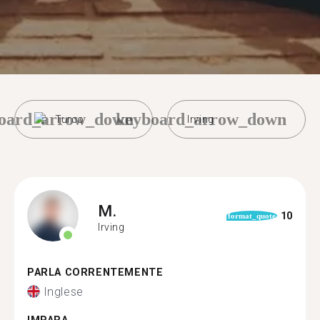
oard_arrow_down
keyboard_arrow_down
Turco
Irving
M.
10
format_quote
Irving
PARLA CORRENTEMENTE
Inglese