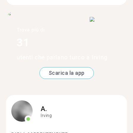
Trova più di
31
utenti che parlano turco a Irving
Scarica la app
A.
Irving