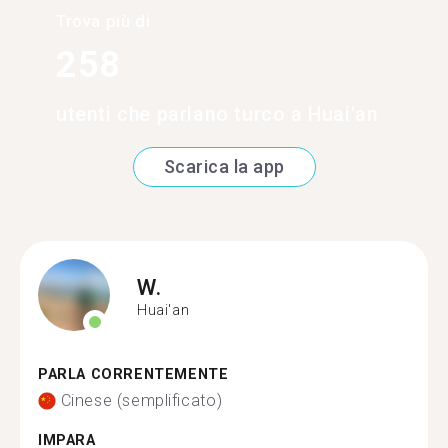
Trova più di
258
utenti che parlano turco a Huai'an
Scarica la app
W.
Huai'an
PARLA CORRENTEMENTE
Cinese (semplificato)
IMPARA