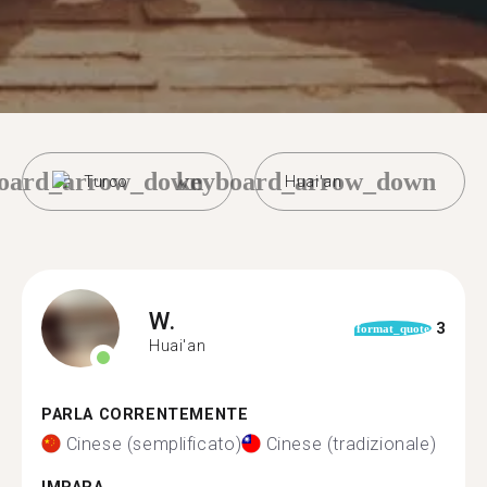
oard_arrow_down
keyboard_arrow_down
Turco
Huai'an
W.
3
format_quote
Huai'an
PARLA CORRENTEMENTE
Cinese (semplificato)
Cinese (tradizionale)