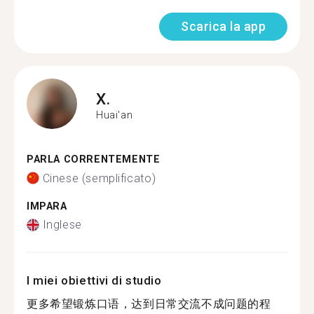
Scarica la app
X.
Huai'an
PARLA CORRENTEMENTE
Cinese (semplificato)
IMPARA
Inglese
I miei obiettivi di studio
更多希望锻炼口语，达到日常交流不成问题的程