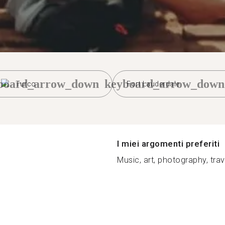
board_arrow_down
keyboard_arrow_down
Turco
Fort Lauderdale
I miei argomenti preferiti
Music, art, photography, trave