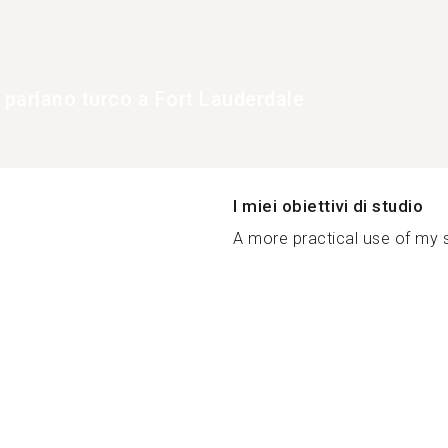
e parlano turco a Fort Lauderdale
I miei obiettivi di studio
A more practical use of my 