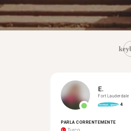
key
E.
Fort Lauderdale
4
format_quote
PARLA CORRENTEMENTE
Turco