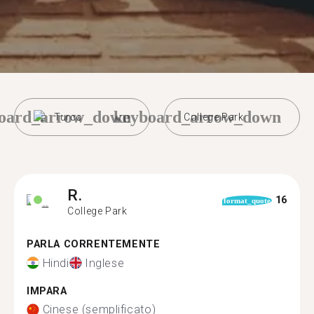
oard_arrow_down
keyboard_arrow_down
Turco
College Park
R.
16
format_quote
College Park
PARLA CORRENTEMENTE
Hindi
Inglese
IMPARA
Cinese (semplificato)