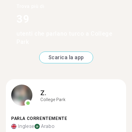
Trova più di
39
utenti che parlano turco a College
Park
Scarica la app
Z.
College Park
PARLA CORRENTEMENTE
Inglese
Arabo