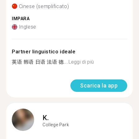
Cinese (semplificato)
IMPARA
Inglese
Partner linguistico ideale
英语 韩语 日语 法语 德...
Leggi di più
Scarica la app
K.
College Park