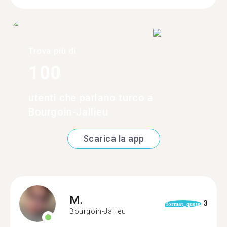
Trova più di
100
utenti che parlano turco a
Bourgoin-Jallieu
Scarica la app
M.
3
format_quote
Bourgoin-Jallieu