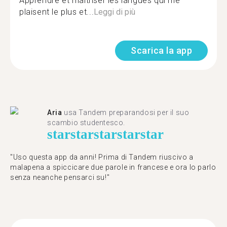
Apprendre et maîtriser les langues qui me
plaisent le plus et...
Leggi di più
Scarica la app
Aria
usa Tandem preparandosi per il suo
scambio studentesco.
star
star
star
star
star
"Uso questa app da anni! Prima di Tandem riuscivo a
malapena a spiccicare due parole in francese e ora lo parlo
senza neanche pensarci su!"