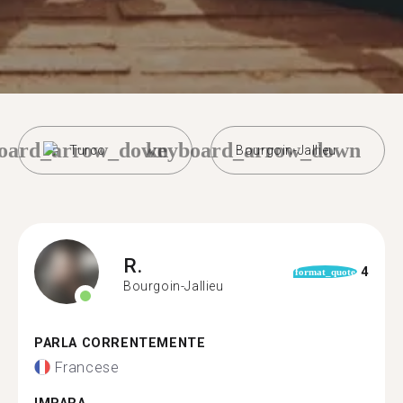
oard_arrow_down
keyboard_arrow_down
Turco
Bourgoin-Jallieu
R.
4
format_quote
Bourgoin-Jallieu
PARLA CORRENTEMENTE
Francese