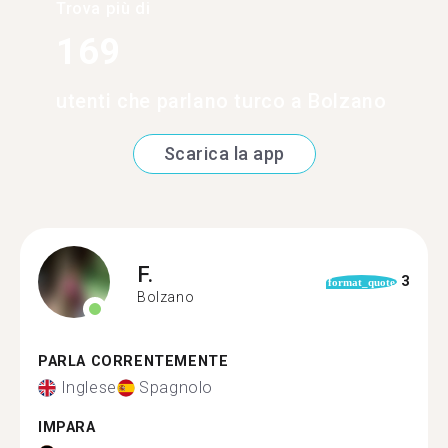
Trova più di
169
utenti che parlano turco a Bolzano
Scarica la app
F.
3
format_quote
Bolzano
PARLA CORRENTEMENTE
Inglese
Spagnolo
IMPARA