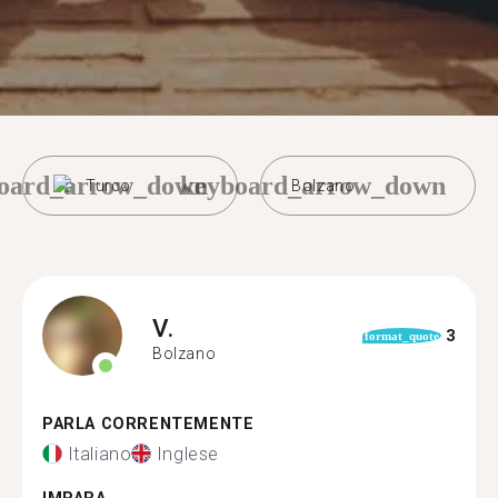
oard_arrow_down
keyboard_arrow_down
Turco
Bolzano
V.
3
format_quote
Bolzano
PARLA CORRENTEMENTE
Italiano
Inglese