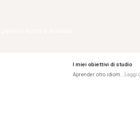
e parlano turco a Arandas
I miei obiettivi di studio
Aprender otro idiom...
Leggi d