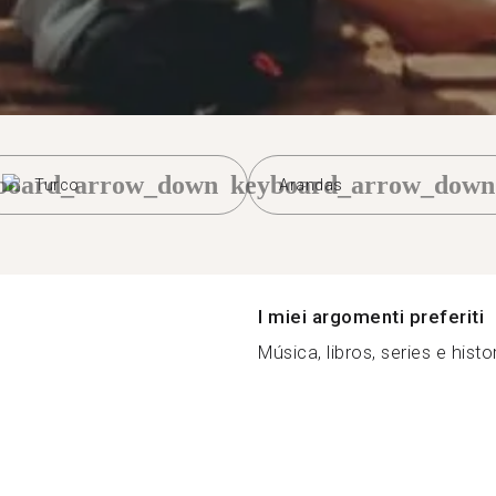
board_arrow_down
keyboard_arrow_down
Turco
Arandas
I miei argomenti preferiti
Música, libros, series e histori