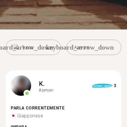
oard_arrow_down
keyboard_arrow_down
Turco
Aomori
K.
3
format_quote
Aomori
PARLA CORRENTEMENTE
Giapponese