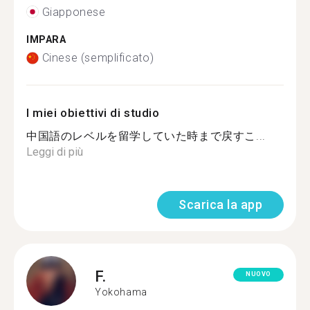
Giapponese
IMPARA
Cinese (semplificato)
I miei obiettivi di studio
中国語のレベルを留学していた時まで戻すこ...
Leggi di più
Scarica la app
F.
NUOVO
Yokohama