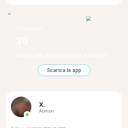
Trova più di
30
utenti che parlano turco a Aomori
Scarica la app
X.
Aomori