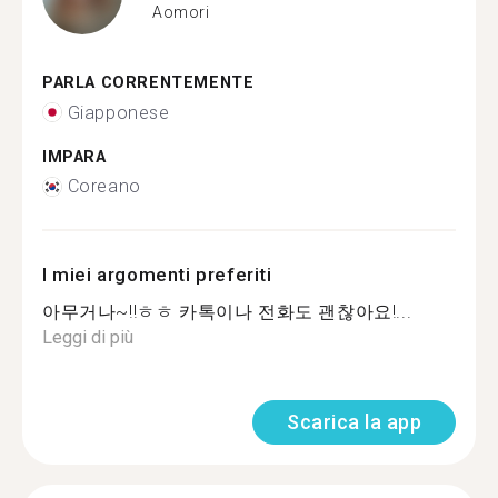
Aomori
PARLA CORRENTEMENTE
Giapponese
IMPARA
Coreano
I miei argomenti preferiti
아무거나~!!ㅎㅎ 카톡이나 전화도 괜찮아요!...
Leggi di più
Scarica la app