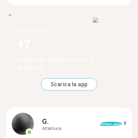
Trova più di
47
utenti che parlano turco a
Altamura
Scarica la app
G.
1
format_quote
Altamura