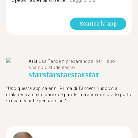
Speak faster and bette...
Leggi di più
Scarica la app
Aria
usa Tandem preparandosi per il suo
scambio studentesco.
star
star
star
star
star
"Uso questa app da anni! Prima di Tandem riuscivo a
malapena a spiccicare due parole in francese e ora lo parlo
senza neanche pensarci su!"