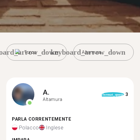
oard_arrow_down
keyboard_arrow_down
Turco
Altamura
A.
3
format_quote
Altamura
PARLA CORRENTEMENTE
Polacco
Inglese