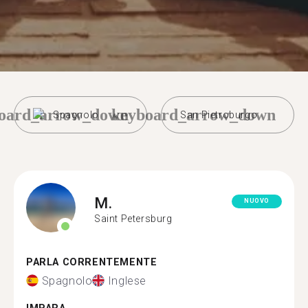
oard_arrow_down
keyboard_arrow_down
Spagnolo
San Pietroburgo
M.
NUOVO
Saint Petersburg
PARLA CORRENTEMENTE
Spagnolo
Inglese