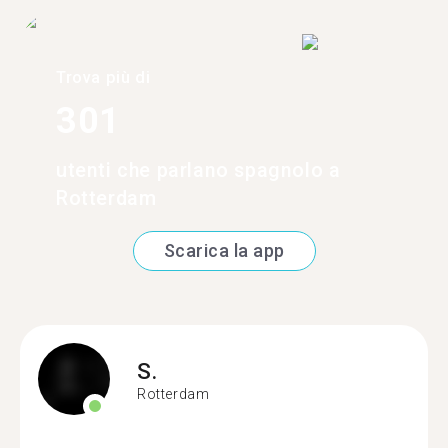
Trova più di
301
utenti che parlano spagnolo a
Rotterdam
Scarica la app
S.
Rotterdam