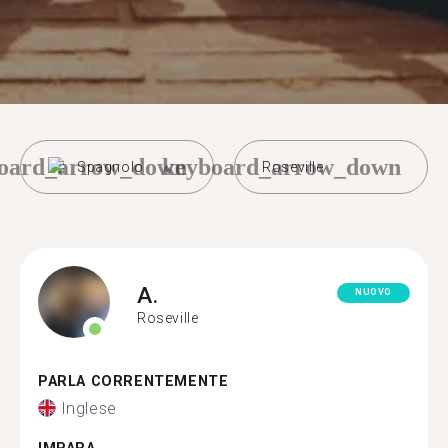
oard_arrow_down
keyboard_arrow_down
Spagnolo
Roseville
A.
NUOVO
Roseville
PARLA CORRENTEMENTE
Inglese