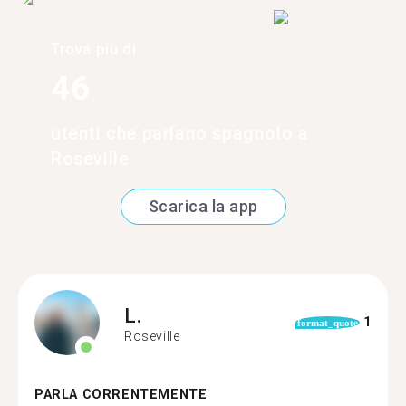
Trova più di
46
utenti che parlano spagnolo a
Roseville
Scarica la app
L.
1
format_quote
Roseville
PARLA CORRENTEMENTE