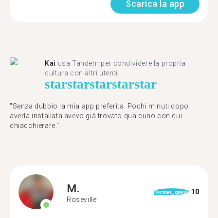
Scarica la app
Kai
usa Tandem per condividere la propria
cultura con altri utenti.
star
star
star
star
star
"Senza dubbio la mia app preferita. Pochi minuti dopo
averla installata avevo già trovato qualcuno con cui
chiacchierare."
M.
10
format_quote
Roseville