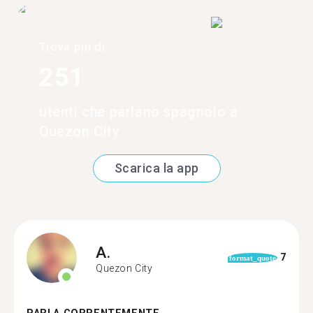
Trova più di
251
utenti che parlano spagnolo a
Quezon City
Scarica la app
A.
7
format_quote
Quezon City