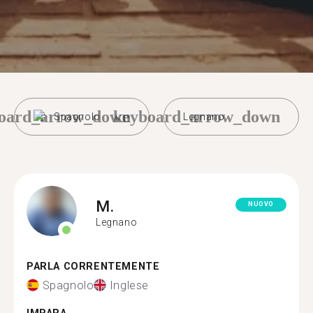
oard_arrow_down
keyboard_arrow_down
Spagnolo
Legnano
M.
NUOVO
Legnano
PARLA CORRENTEMENTE
Spagnolo
Inglese