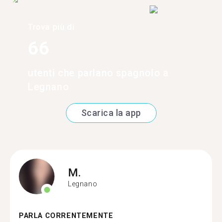
Trova più di
66
utenti che parlano spagnolo a
Legnano
Scarica la app
M.
Legnano
PARLA CORRENTEMENTE