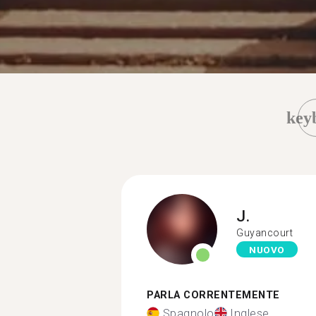
key
J.
Guyancourt
NUOVO
PARLA CORRENTEMENTE
Spagnolo
Inglese