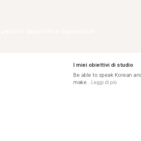
e parlano spagnolo a Guyancourt
I miei obiettivi di studio
Be able to speak Korean an
make...
Leggi di più