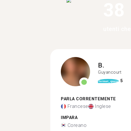
38
utenti ch
B.
Guyancourt
5
format_quote
PARLA CORRENTEMENTE
Francese
Inglese
IMPARA
Coreano