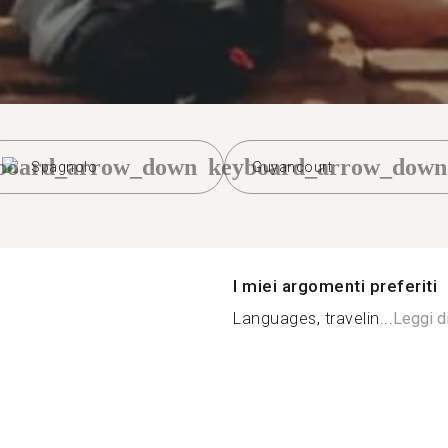
board_arrow_down
keyboard_arrow_down
Spagnolo
Guyancourt
I miei argomenti preferiti
Languages, travelin...
Leggi di