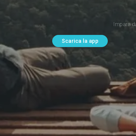
Impara d
Scarica la app