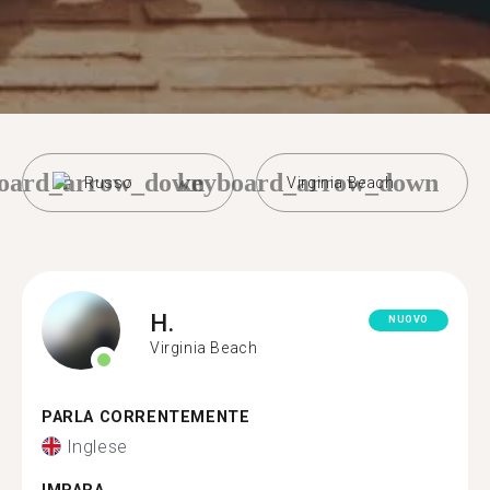
oard_arrow_down
keyboard_arrow_down
Russo
Virginia Beach
H.
NUOVO
Virginia Beach
PARLA CORRENTEMENTE
Inglese