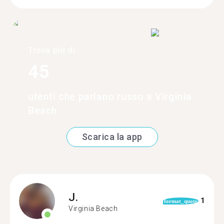
Trova più di
45
utenti che parlano russo a Virginia
Beach
Scarica la app
J.
1
format_quote
Virginia Beach