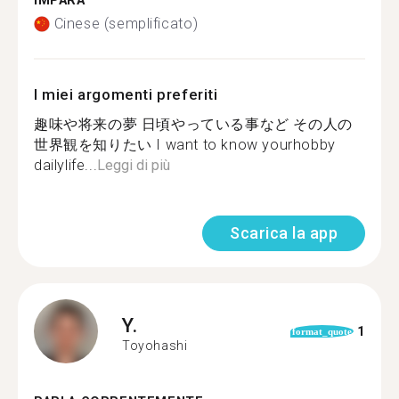
IMPARA
Cinese (semplificato)
I miei argomenti preferiti
趣味や将来の夢 日頃やっている事など その人の
世界観を知りたい I want to know yourhobby
dailylife...
Leggi di più
Scarica la app
Y.
1
format_quote
Toyohashi