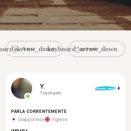
oard_arrow_down
keyboard_arrow_down
Russo
Toyohashi
Y.
4
format_quote
Toyohashi
PARLA CORRENTEMENTE
Giapponese
Inglese