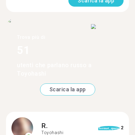
Scarica la app
Trova più di
51
utenti che parlano russo a
Toyohashi
Scarica la app
R.
2
format_quote
Toyohashi