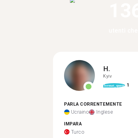
13
utenti che
H.
Kyiv
1
format_quote
PARLA CORRENTEMENTE
Ucraino
Inglese
IMPARA
Turco