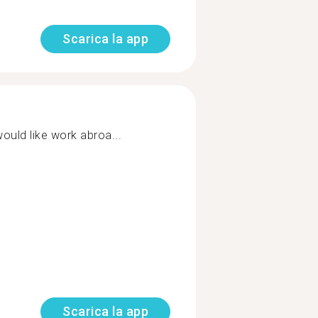
Scarica la app
would like work abroa...
Scarica la app