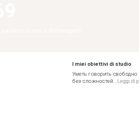
69
 parlano russo a Sinferopoli
I miei obiettivi di studio
Уметь говорить свободно 
без сложностей...
Leggi di p