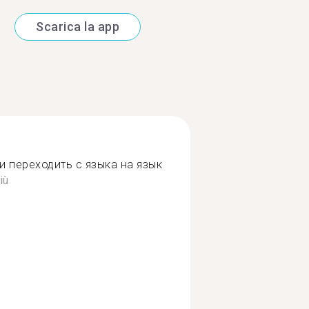
Scarica la app
и переходить с языка на язык
iù