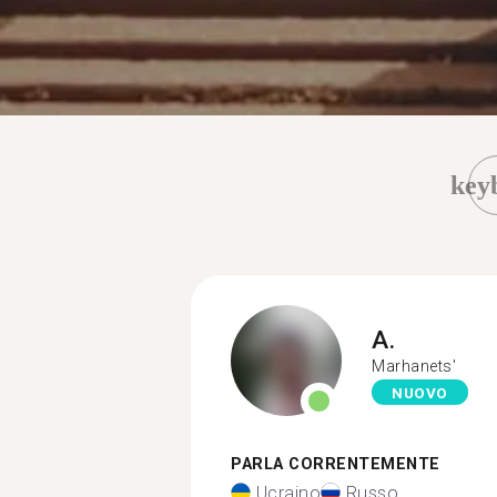
key
A.
Marhanets'
NUOVO
PARLA CORRENTEMENTE
Ucraino
Russo