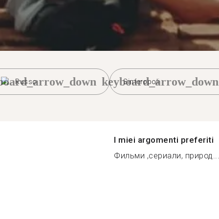
board_arrow_down
keyboard_arrow_down
Russo
Sinferopoli
I miei argomenti preferiti
Фильми ,сериали, природ..