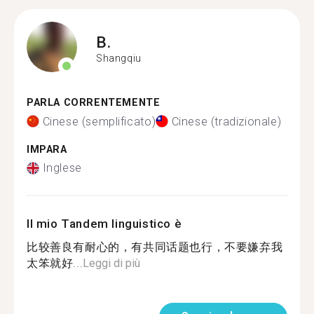
B.
Shangqiu
PARLA CORRENTEMENTE
Cinese (semplificato)
Cinese (tradizionale)
IMPARA
Inglese
Il mio Tandem linguistico è
比较善良有耐心的，有共同话题也行，不要嫌弃我
太笨就好...
Leggi di più