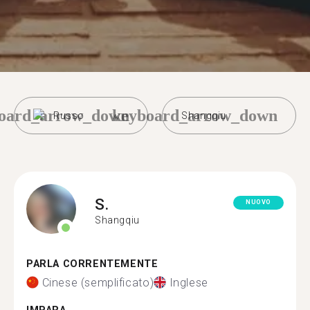
oard_arrow_down
keyboard_arrow_down
Russo
Shangqiu
S.
NUOVO
Shangqiu
PARLA CORRENTEMENTE
Cinese (semplificato)
Inglese