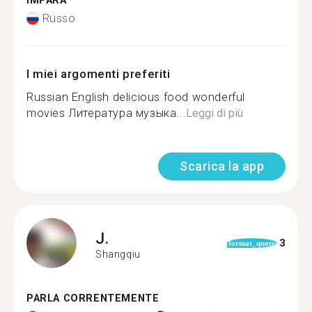
IMPARA
Russo
I miei argomenti preferiti
Russian English delicious food wonderful
movies Литература музыка...
Leggi di più
Scarica la app
J.
3
format_quote
Shangqiu
PARLA CORRENTEMENTE