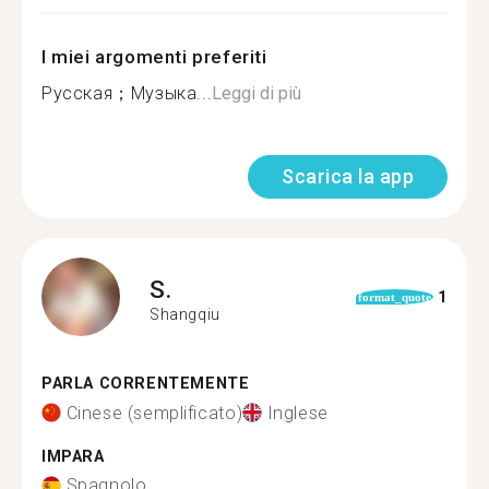
I miei argomenti preferiti
Русская；Музыка...
Leggi di più
Scarica la app
S.
1
format_quote
Shangqiu
PARLA CORRENTEMENTE
Cinese (semplificato)
Inglese
IMPARA
Spagnolo