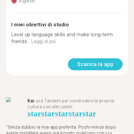
Inglese
I miei obiettivi di studio
Level up language skills and make long-term
friends...
Leggi di più
Scarica la app
Kai
usa Tandem per condividere la propria
cultura con altri utenti.
star
star
star
star
star
"Senza dubbio la mia app preferita. Pochi minuti dopo
averla installata avevo già trovato qualcuno con cui