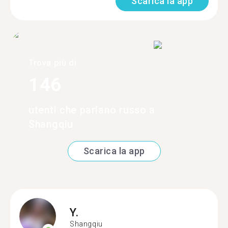
Scarica la app
Trova più di
146
utenti che parlano russo a
Shangqiu
Scarica la app
Y.
Shangqiu