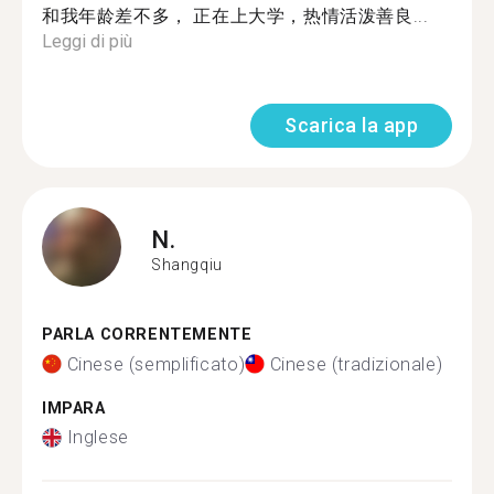
和我年龄差不多， 正在上大学，热情活泼善良...
Leggi di più
Scarica la app
N.
Shangqiu
PARLA CORRENTEMENTE
Cinese (semplificato)
Cinese (tradizionale)
IMPARA
Inglese