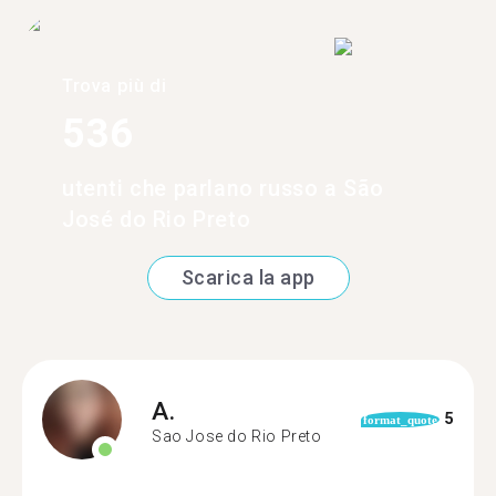
Trova più di
536
utenti che parlano russo a São
José do Rio Preto
Scarica la app
A.
5
format_quote
Sao Jose do Rio Preto