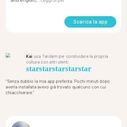
and english,...
Leggi di più
Scarica la app
Kai
usa Tandem per condividere la propria
cultura con altri utenti.
star
star
star
star
star
"Senza dubbio la mia app preferita. Pochi minuti dopo
averla installata avevo già trovato qualcuno con cui
chiacchierare."