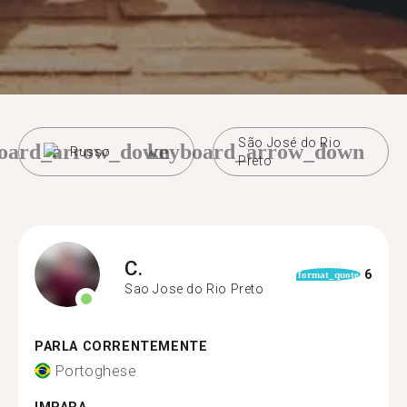
São José do Rio
oard_arrow_down
keyboard_arrow_down
Russo
Preto
C.
6
format_quote
Sao Jose do Rio Preto
PARLA CORRENTEMENTE
Portoghese