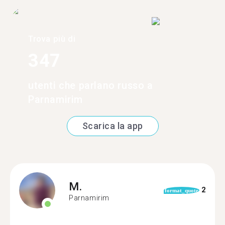
Trova più di
347
utenti che parlano russo a
Parnamirim
Scarica la app
M.
2
format_quote
Parnamirim