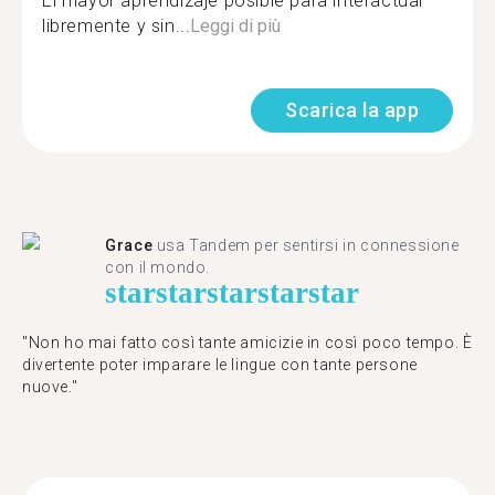
El mayor aprendizaje posible para interactuar
libremente y sin...
Leggi di più
Scarica la app
Grace
usa Tandem per sentirsi in connessione
con il mondo.
star
star
star
star
star
"Non ho mai fatto così tante amicizie in così poco tempo. È
divertente poter imparare le lingue con tante persone
nuove."