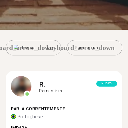
oard_arrow_down
keyboard_arrow_down
Russo
Parnamirim
R.
NUOVO
Parnamirim
PARLA CORRENTEMENTE
Portoghese