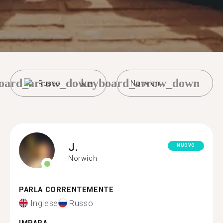
oard_arrow_down
keyboard_arrow_down
Russo
Norwich
J.
NUOVO
Norwich
PARLA CORRENTEMENTE
Inglese
Russo