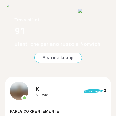
Trova più di
91
utenti che parlano russo a Norwich
Scarica la app
K.
3
format_quote
Norwich
PARLA CORRENTEMENTE