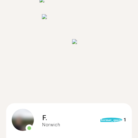
F.
1
format_quote
Norwich